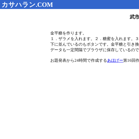
カサハラン.COM
武
金平糖を作ります。
１．ザラメを入れます。２．糖蜜を入れます。３
下に並んでいるのもボタンです。金平糖と引き換
データも一定間隔でブラウザに保存しているので
お題発表から24時間で作成する
あほげー
第16回